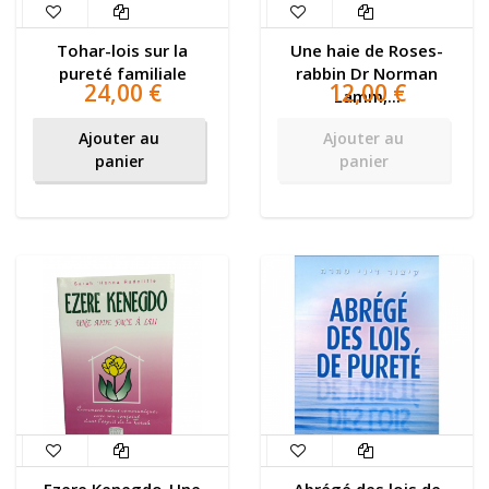
Tohar-lois sur la
Une haie de Roses-
pureté familiale
rabbin Dr Norman
24,00 €
12,00 €
Lamm,...
Ajouter au
Ajouter au
panier
panier