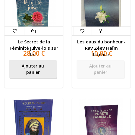
Le Secret de la
Les eaux du bonheur -
Féminité Juive-lois sur
Rav Zéev Haïm
28,00 €
10,00 €
la...
Lifchitz
Ajouter au
Ajouter au
panier
panier