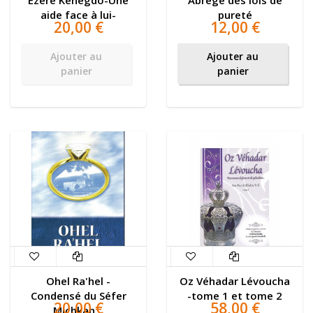
Ezere Kenegdo-Une
Abrégé des lois de
aide face à lui-
pureté
20,00 €
12,00 €
Ajouter au
Ajouter au
panier
panier
Ohel Ra'hel -
Oz Véhadar Lévoucha
Condensé du Séfer
-tome 1 et tome 2
20,00 €
58,00 €
Michkan...