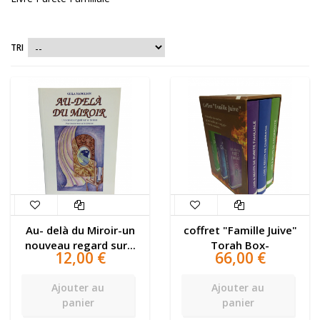
TRI
Au- delà du Miroir-un
coffret "Famille Juive"
nouveau regard sur...
Torah Box-
12,00 €
66,00 €
Ajouter au
Ajouter au
panier
panier