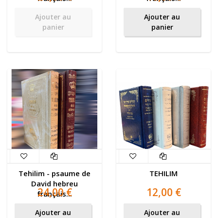
Ajouter au
Ajouter au
panier
panier
Tehilim - psaume de
TEHILIM
David hebreu
24,00 €
12,00 €
français...
Ajouter au
Ajouter au