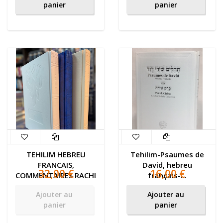
panier
panier
TEHILIM HEBREU
Tehilim-Psaumes de
FRANCAIS,
David, hebreu
32,00 €
16,00 €
COMMENTAIRES RACHI
français-...
Ajouter au
Ajouter au
panier
panier