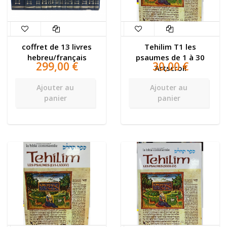
coffret de 13 livres
Tehilim T1 les
hebreu/français
psaumes de 1 à 30
299,00 €
30,00 €
Artscroll
Ajouter au
Ajouter au
panier
panier