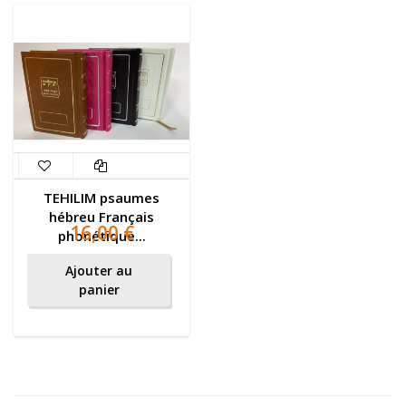
TEHILIM psaumes
hébreu Français
16,00 €
phonétique...
Ajouter au
panier