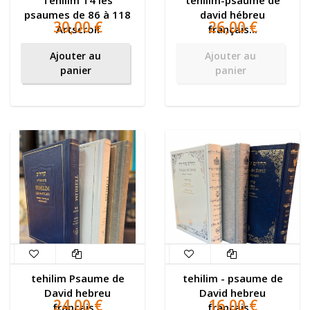
Tehilim T4 les
téhilim-psaume de
psaumes de 86 à 118
david hébreu
30,00 €
26,00 €
Artscroll
français...
Ajouter au
Ajouter au
panier
panier
tehilim Psaume de
tehilim - psaume de
David hebreu
David hebreu
24,00 €
16,00 €
français...
français...