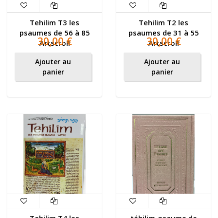
Tehilim T3 les
Tehilim T2 les
psaumes de 56 à 85
psaumes de 31 à 55
30,00 €
30,00 €
Artscroll
Artscroll
Ajouter au
Ajouter au
panier
panier