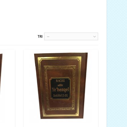
TRI
--