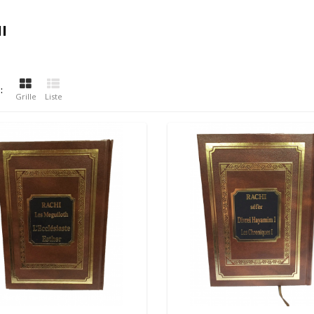
HI
:
Grille
Liste