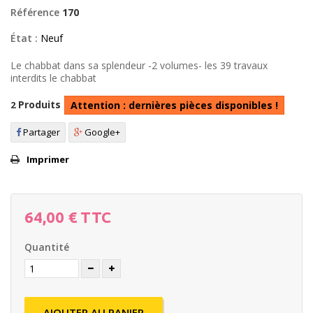
Référence
170
État :
Neuf
Le chabbat dans sa splendeur -2 volumes- les 39 travaux
interdits le chabbat
Produits
2
Attention : dernières pièces disponibles !
Partager
Google+
Imprimer
64,00 €
TTC
Quantité
AJOUTER AU PANIER