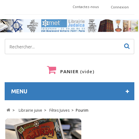
Contactez-nous
Connexion
PANIER
(vide)
MENU
>
Librairie juive
>
Fêtes Juives
>
Pourim