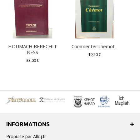
HOUMACH BERECHIT
Commenter chemot...
L
NESS
19,50 €
33,00 €
INFORMATIONS
Propulsé par Alloj.fr