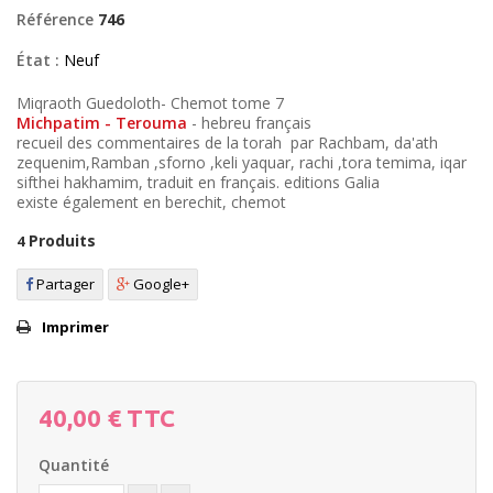
Référence
746
État :
Neuf
Miqraoth Guedoloth- Chemot tome 7
Michpatim - Terouma
- hebreu français
recueil des commentaires de la torah par Rachbam, da'ath
zequenim,Ramban ,sforno ,keli yaquar, rachi ,tora temima, iqar
sifthei hakhamim, traduit en français. editions Galia
existe également en berechit, chemot
Produits
4
Partager
Google+
Imprimer
40,00 €
TTC
Quantité