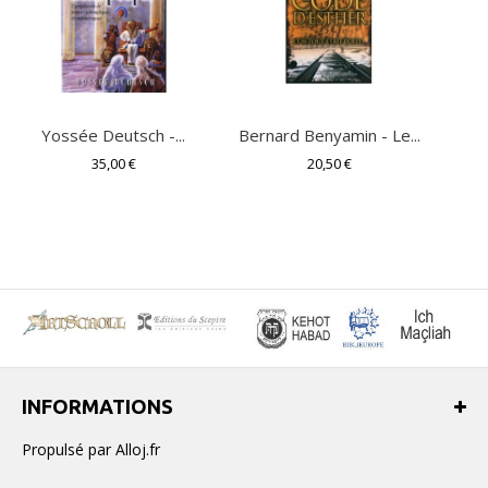
Yossée Deutsch -...
Bernard Benyamin - Le...
l
35,00 €
20,50 €
INFORMATIONS
Propulsé par Alloj.fr