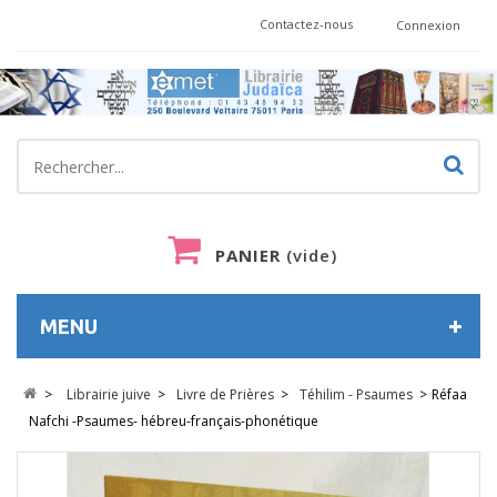
Contactez-nous
Connexion
PANIER
(vide)
MENU
>
Librairie juive
>
Livre de Prières
>
Téhilim - Psaumes
>
Réfaa
Nafchi -Psaumes- hébreu-français-phonétique