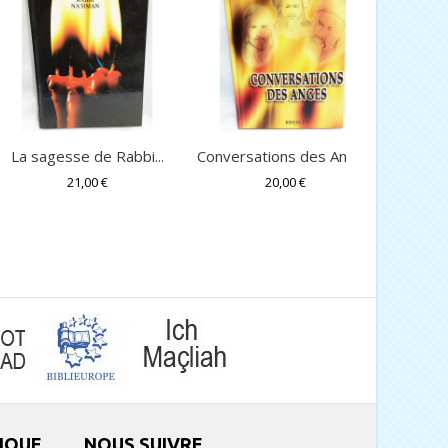
La sagesse de Rabbi...
Conversations des Anges
Ma
21,00 €
20,00 €
IQUE
NOUS SUIVRE