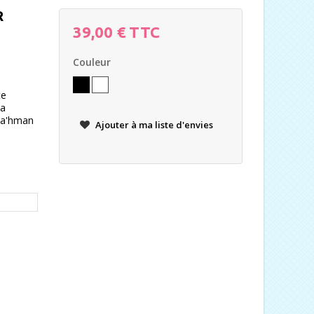
R
39,00 €
TTC
Couleur
te
da
na'hman
Ajouter à ma liste d'envies