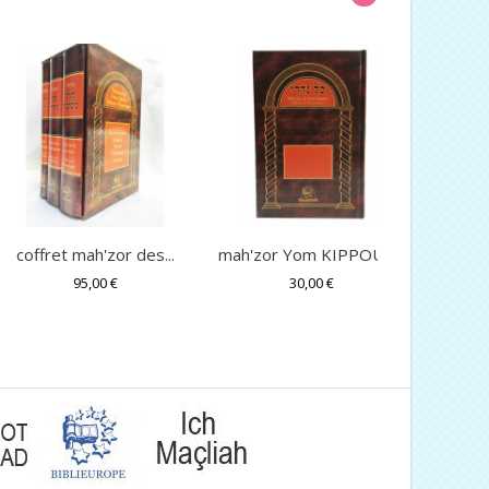
coffret mah'zor des...
mah'zor Yom KIPPOUR...
Mah'z
95,00 €
30,00 €