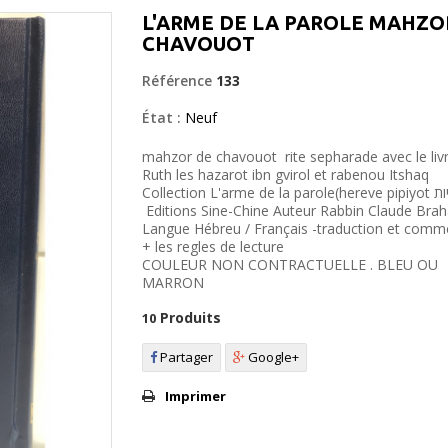
L'ARME DE LA PAROLE MAHZO
CHAVOUOT
Référence
133
État :
Neuf
mahzor de chavouot rite sepharade avec le liv
Ruth les hazarot ibn gvirol et rabenou Itshaq
Collection L'arme de la parole(hereve pipiyot חרב פּיפיות)
Editions Sine-Chine Auteur Rabbin Claude Bra
Langue Hébreu / Français -traduction et comm
+ les regles de lecture
COULEUR NON CONTRACTUELLE . BLEU OU
MARRON
Produits
10
Partager
Google+
Imprimer