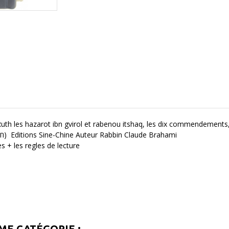
Ruth les hazarot ibn gvirol et rabenou itshaq, les dix commendement
Collection L'arme de la parole(hereve pipiyot חרב פּיפיות) Editions Sine-Chine Auteur Rabbin Claude Brahami
 + les regles de lecture
ME CATÉGORIE :